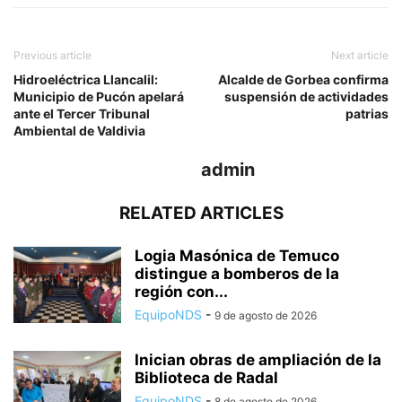
Previous article
Next article
Hidroeléctrica Llancalil:
Alcalde de Gorbea confirma
Municipio de Pucón apelará
suspensión de actividades
ante el Tercer Tribunal
patrias
Ambiental de Valdivia
admin
RELATED ARTICLES
Logia Masónica de Temuco
distingue a bomberos de la
región con...
EquipoNDS
-
9 de agosto de 2026
Inician obras de ampliación de la
Biblioteca de Radal
EquipoNDS
-
8 de agosto de 2026