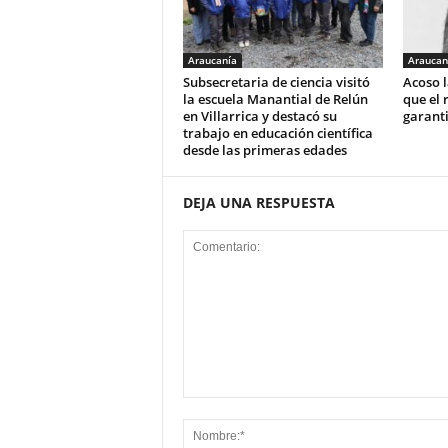
Araucanía
Araucan
Subsecretaria de ciencia visitó
Acoso l
la escuela Manantial de Relún
que el 
en Villarrica y destacó su
garant
trabajo en educación científica
desde las primeras edades
DEJA UNA RESPUESTA