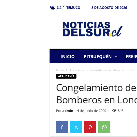
C
TEMUCO
8 DE AGOSTO DE 2026
3.2
N
o
t
i
c
i
a
INICIO
PITRUFQUÉN
FREI
s
d
Inicio
Araucanía
Congelamiento de grifos dificu
e
ARAUCANÍA
l
Congelamiento de g
S
u
Bomberos en Lon
r
Por
admin
-
4 de junio de 2020
846