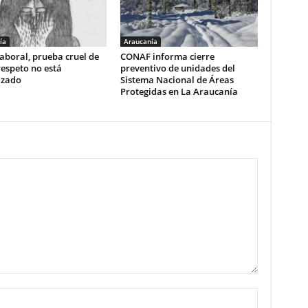
ía
Araucanía
aboral, prueba cruel de
CONAF informa cierre
respeto no está
preventivo de unidades del
izado
Sistema Nacional de Áreas
Protegidas en La Araucanía