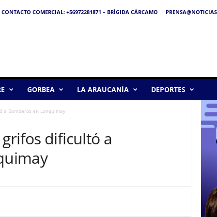
CONTACTO COMERCIAL: +56972281871 – BRÍGIDA CÁRCAMO
PRENSA@NOTICIAS
RE
GORBEA
LA ARAUCANÍA
DEPORTES
ltó a Bomberos en Lonquimay
rifos dificultó a
quimay