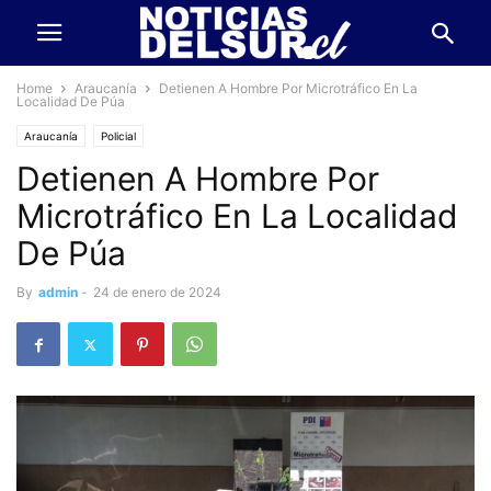
Home
Araucanía
Detienen A Hombre Por Microtráfico En La
Localidad De Púa
Araucanía
Policial
Detienen A Hombre Por
Microtráfico En La Localidad
De Púa
By
admin
-
24 de enero de 2024