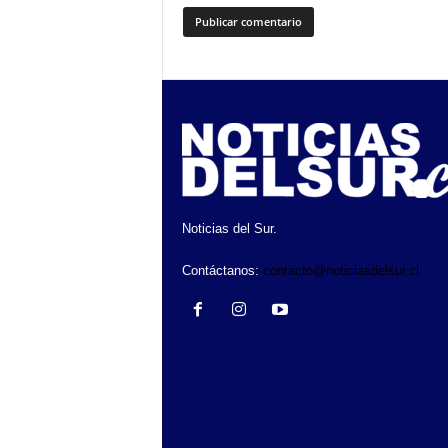
Noticias del Sur.
Contáctanos:
contacto@noticiasdelsur.cl