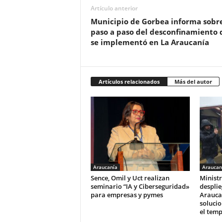
Artículo anterior
Municipio de Gorbea informa sobre
paso a paso del desconfinamiento 
se implementó en La Araucanía
Artículos relacionados
Más del autor
Araucanía
Araucan
Sence, Omil y Uct realizan
Ministr
seminario “IA y Ciberseguridad»
desplie
para empresas y pymes
Arauca
solucio
el tem