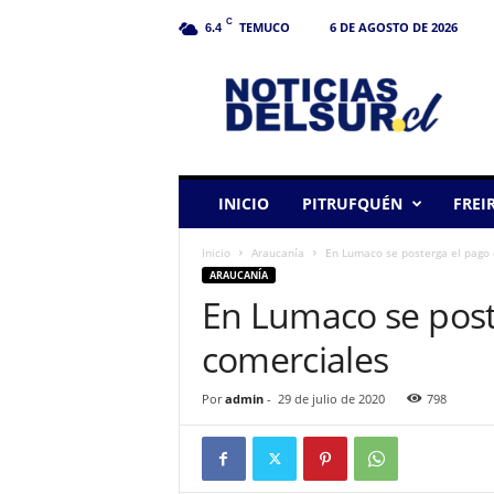
C
TEMUCO
6 DE AGOSTO DE 2026
6.4
N
o
t
i
c
i
a
INICIO
PITRUFQUÉN
FREI
s
d
Inicio
Araucanía
En Lumaco se posterga el pago 
e
ARAUCANÍA
l
En Lumaco se post
S
u
comerciales
r
Por
admin
-
29 de julio de 2020
798