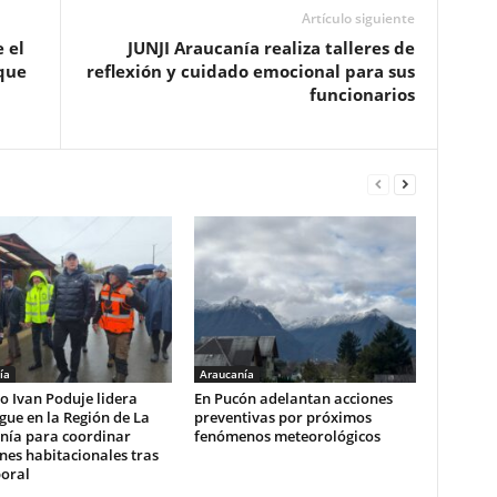
Artículo siguiente
 el
JUNJI Araucanía realiza talleres de
que
reflexión y cuidado emocional para sus
funcionarios
ía
Araucanía
o Ivan Poduje lidera
En Pucón adelantan acciones
gue en la Región de La
preventivas por próximos
nía para coordinar
fenómenos meteorológicos
nes habitacionales tras
poral