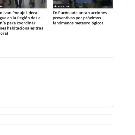
ía
Araucanía
o Ivan Poduje lidera
En Pucón adelantan acciones
gue en la Región de La
preventivas por próximos
nía para coordinar
fenómenos meteorológicos
nes habitacionales tras
poral