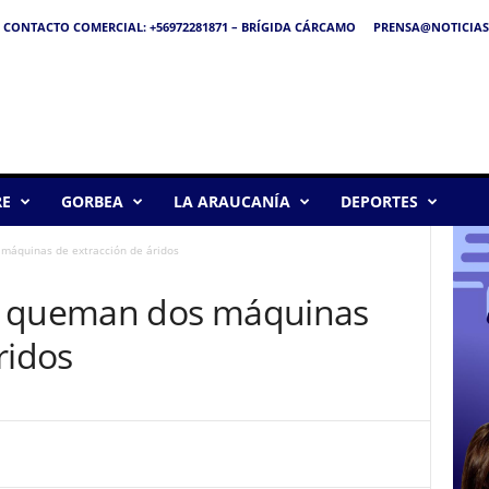
CONTACTO COMERCIAL: +56972281871 – BRÍGIDA CÁRCAMO
PRENSA@NOTICIAS
RE
GORBEA
LA ARAUCANÍA
DEPORTES
máquinas de extracción de áridos
l queman dos máquinas
ridos