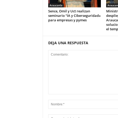
Araucanía
Araucan
Sence, Omil y Uct realizan
Ministr
seminario “IA y Ciberseguridad»
desplie
para empresas y pymes
Arauca
solucio
el tem
DEJA UNA RESPUESTA