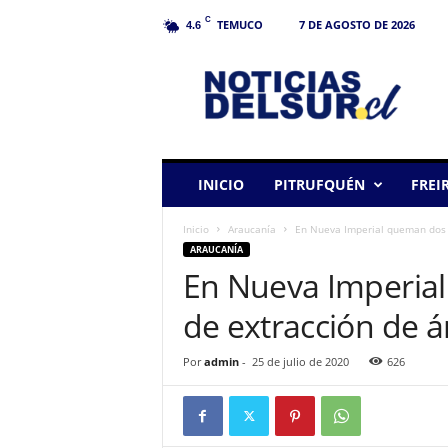
C
TEMUCO
7 DE AGOSTO DE 2026
4.6
N
o
t
i
c
i
a
INICIO
PITRUFQUÉN
FREI
s
d
Inicio
Araucanía
En Nueva Imperial queman dos 
e
ARAUCANÍA
l
En Nueva Imperia
S
u
de extracción de á
r
Por
admin
-
25 de julio de 2020
626