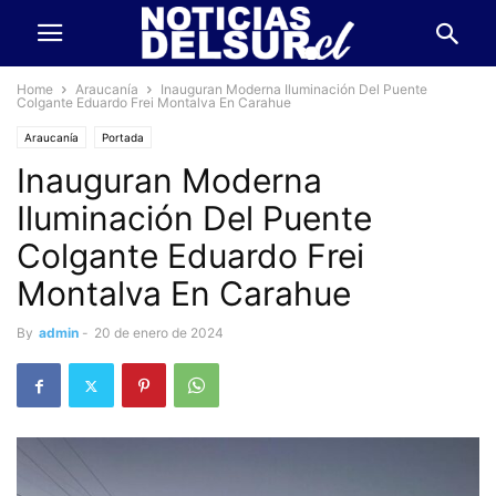
Home
Araucanía
Inauguran Moderna Iluminación Del Puente
Colgante Eduardo Frei Montalva En Carahue
Araucanía
Portada
Inauguran Moderna
Iluminación Del Puente
Colgante Eduardo Frei
Montalva En Carahue
By
admin
-
20 de enero de 2024