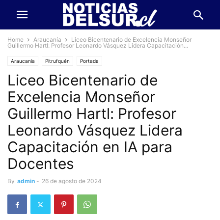
Home
Araucanía
Liceo Bicentenario de Excelencia Monseñor
Guillermo Hartl: Profesor Leonardo Vásquez Lidera Capacitación...
Araucanía
Pitrufquén
Portada
Liceo Bicentenario de
Excelencia Monseñor
Guillermo Hartl: Profesor
Leonardo Vásquez Lidera
Capacitación en IA para
Docentes
By
admin
-
26 de agosto de 2024