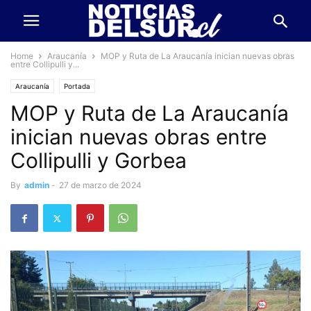
Home
Araucanía
MOP y Ruta de La Araucanía inician nuevas obras
entre Collipulli y...
Araucanía
Portada
MOP y Ruta de La Araucanía
inician nuevas obras entre
Collipulli y Gorbea
By
admin
-
27 de marzo de 2024