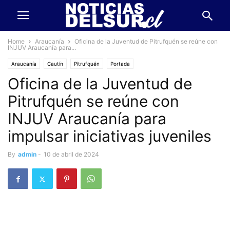
Home
Araucanía
Oficina de la Juventud de Pitrufquén se reúne con
INJUV Araucanía para...
Araucanía
Cautín
Pitrufquén
Portada
Oficina de la Juventud de
Pitrufquén se reúne con
INJUV Araucanía para
impulsar iniciativas juveniles
By
admin
-
10 de abril de 2024