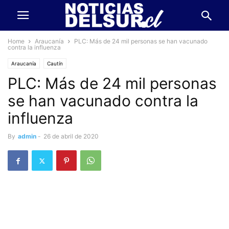
Home
Araucanía
PLC: Más de 24 mil personas se han vacunado
contra la influenza
Araucanía
Cautín
PLC: Más de 24 mil personas
se han vacunado contra la
influenza
By
admin
-
26 de abril de 2020