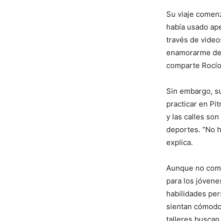
Su viaje comen
había usado ape
través de video
enamorarme del 
comparte Rocío
Sin embargo, su
practicar en Pit
y las calles so
deportes. “No h
explica.
Aunque no compi
para los jóvene
habilidades per
sientan cómodos
talleres buscan