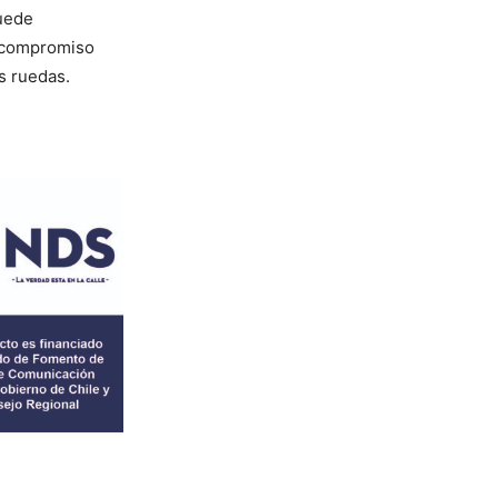
uede
u compromiso
us ruedas.