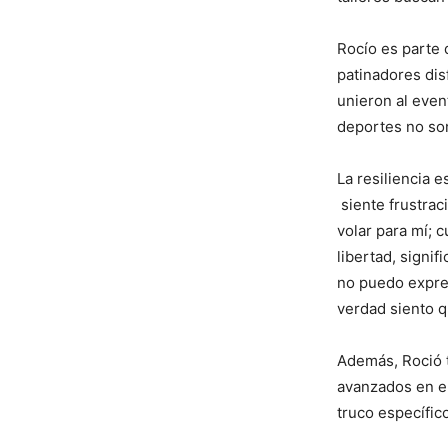
Rocío es parte 
patinadores dis
unieron al eve
deportes no son
La resiliencia 
siente frustrac
volar para mí; c
libertad, signif
no puedo expres
verdad siento 
Además, Roció t
avanzados en el
truco específic