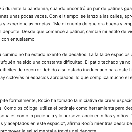
zó durante la pandemia, cuando encontró un par de patines gu
nas unas pocas veces. Con el tiempo, se lanzó a las calles, ap
s y experiencias propias. “Me di cuenta de que era buena y em
deporte. Desde que comencé a patinar, cambié mi estilo de vi
 con entusiasmo.
 camino no ha estado exento de desafíos. La falta de espacios
rufquén ha sido una constante dificultad. El patio techado ya no
n difíciles de recorrer debido a su estado inadecuado para este t
ay ciclovías ni espacios apropiados, lo que complica mucho el 
te formalmente, Rocío ha tomado la iniciativa de crear espacio
s. Como psicóloga, utiliza el patinaje como herramienta para des
sonales como la paciencia y la perseverancia en niñas y niños.
 y aceptados en este espacio”, afirma Rocío mientras describ
 promover la salud mental a través del deporte.