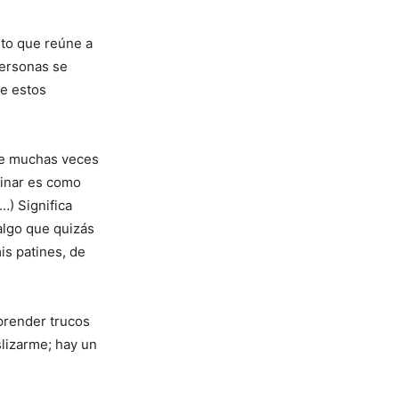
nto que reúne a
personas se
e estos
que muchas veces
atinar es como
…) Significa
 algo que quizás
is patines, de
aprender trucos
slizarme; hay un