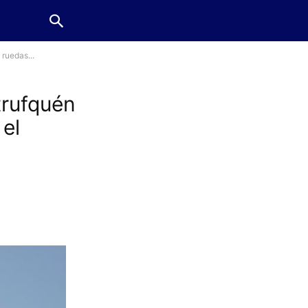
ruedas...
trufquén
 el