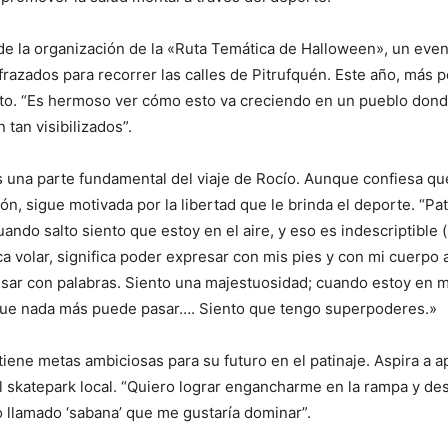
de la organización de la «Ruta Temática de Halloween», un eve
frazados para recorrer las calles de Pitrufquén. Este año, más 
nto. “Es hermoso ver cómo esto va creciendo en un pueblo dond
 tan visibilizados”.
es una parte fundamental del viaje de Rocío. Aunque confiesa 
ión, sigue motivada por la libertad que le brinda el deporte. “P
uando salto siento que estoy en el aire, y eso es indescriptible (
ica volar, significa poder expresar con mis pies y con mi cuerpo
ar con palabras. Siento una majestuosidad; cuando estoy en m
que nada más puede pasar…. Siento que tengo superpoderes.»
iene metas ambiciosas para su futuro en el patinaje. Aspira a 
 skatepark local. “Quiero lograr engancharme en la rampa y de
o llamado ‘sabana’ que me gustaría dominar”.