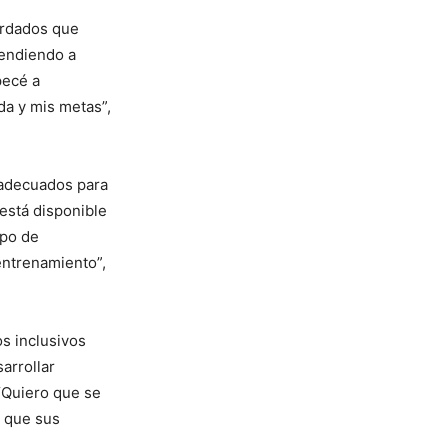
ardados que
rendiendo a
pecé a
da y mis metas”,
 adecuados para
 está disponible
ipo de
entrenamiento”,
s inclusivos
arrollar
 “Quiero que se
e que sus