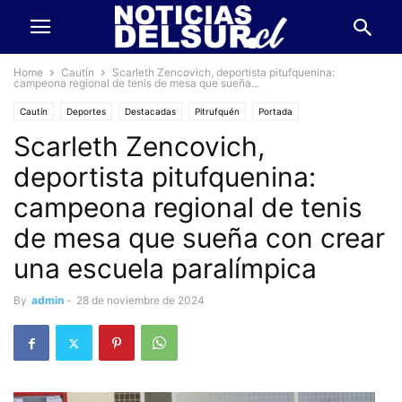
Home
Cautín
Scarleth Zencovich, deportista pitufquenina:
campeona regional de tenis de mesa que sueña...
Cautín
Deportes
Destacadas
Pitrufquén
Portada
Scarleth Zencovich,
deportista pitufquenina:
campeona regional de tenis
de mesa que sueña con crear
una escuela paralímpica
By
admin
-
28 de noviembre de 2024