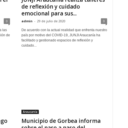
de reflexión y cuidado
emocional para sus...
0
admin
-
29 de julio de 2020
0
a las
De acuerdo con la actual realidad que enfrenta nuestro
ción de
país por motivo del COVID-19, JUNJI Araucanía ha
facilitado y gestionado espacios de reflexión y
cuidado...
Araucanía
ago
Municipio de Gorbea informa
sobre el paso a paso del