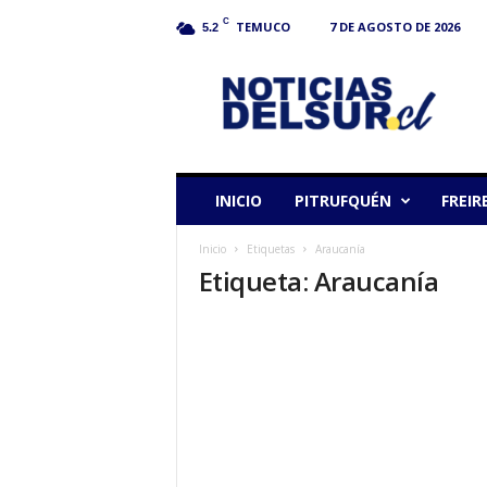
C
TEMUCO
7 DE AGOSTO DE 2026
5.2
N
o
t
i
c
i
a
INICIO
PITRUFQUÉN
FREIR
s
d
Inicio
Etiquetas
Araucanía
e
Etiqueta: Araucanía
l
S
u
r