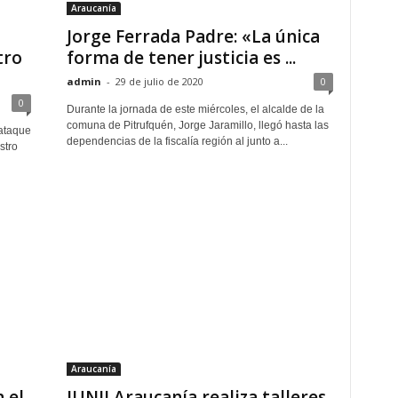
Araucanía
Jorge Ferrada Padre: «La única
tro
forma de tener justicia es ...
admin
-
29 de julio de 2020
0
0
Durante la jornada de este miércoles, el alcalde de la
comuna de Pitrufquén, Jorge Jaramillo, llegó hasta las
ataque
dependencias de la fiscalía región al junto a...
stro
Araucanía
 el
JUNJI Araucanía realiza talleres